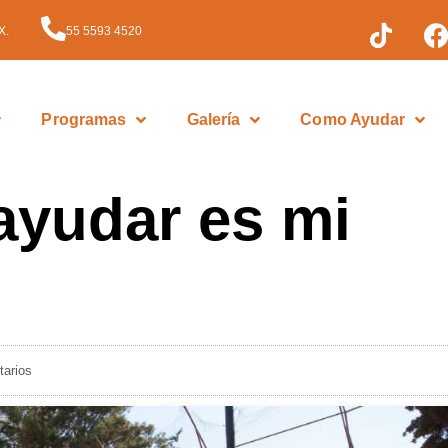
X.
55 5593 4520
Programas
Galería
Como Ayudar
ayudar es mi
arios