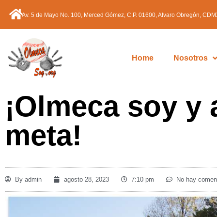
Av. 5 de Mayo No. 100, Merced Gómez, C.P. 01600, Alvaro Obregón, CDM
Home
Nosotros
¡Olmeca soy y 
meta!
By
admin
agosto 28, 2023
7:10 pm
No hay coment