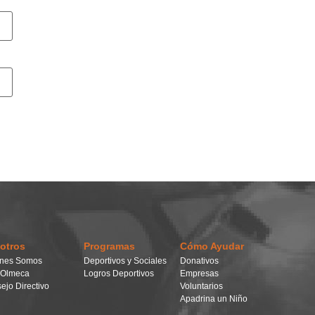
otros
Programas
Cómo Ayudar
nes Somos
Deportivos y Sociales
Donativos
 Olmeca
Logros Deportivos
Empresas
ejo Directivo
Voluntarios
Apadrina un Niño